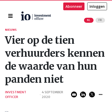
Abonneer
Inloggen
Home
NL
FR
Zoeken
NIEUWS
Vier op de tien
verhuurders kennen
de waarde van hun
panden niet
INVESTMENT
4 SEPTEMBER
·
OFFICER
2020