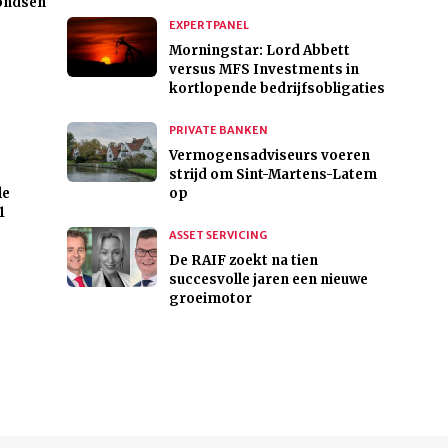
fondsen
EXPERTPANEL
Morningstar: Lord Abbett
versus MFS Investments in
kortlopende bedrijfsobligaties
PRIVATE BANKEN
Vermogensadviseurs voeren
strijd om Sint-Martens-Latem
le
op
1
ASSET SERVICING
De RAIF zoekt na tien
succesvolle jaren een nieuwe
groeimotor