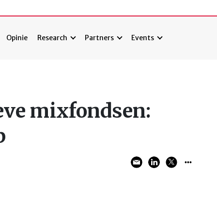
Opinie
Research
Partners
Events
eve mixfondsen:
p
2