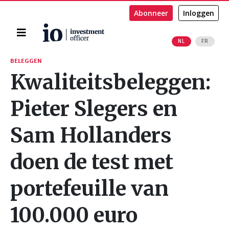
Abonneer
Inloggen
Home
NL
FR
Zoeken
BELEGGEN
Kwaliteitsbeleggen:
Pieter Slegers en
Sam Hollanders
doen de test met
portefeuille van
100.000 euro