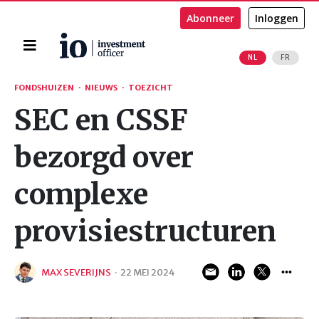
Abonneer
Inloggen
Home
NL
FR
Zoeken
FONDSHUIZEN
·
NIEUWS
·
TOEZICHT
SEC en CSSF
bezorgd over
complexe
provisiestructuren
MAX SEVERIJNS
·
22 MEI 2024