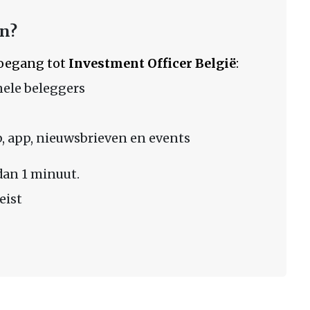
en?
 toegang tot
Investment Officer België
:
nele beleggers
 app, nieuwsbrieven en events
dan 1 minuut.
eist