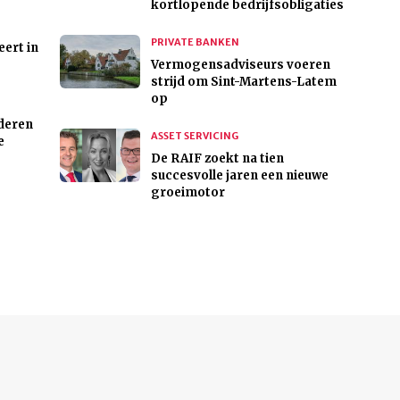
kortlopende bedrijfsobligaties
PRIVATE BANKEN
eert in
Vermogensadviseurs voeren
strijd om Sint-Martens-Latem
op
deren
ASSET SERVICING
e
De RAIF zoekt na tien
succesvolle jaren een nieuwe
groeimotor