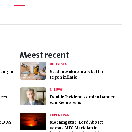
Meest recent
BELEGGEN
 hangen
Studentenkoten als buffer
tegen inflatie
NIEUWS
ders
DoubleDividend komt in handen
van Econopolis
EXPERTPANEL
n: DWS
Morningstar: Lord Abbett
versus MFS Meridian in