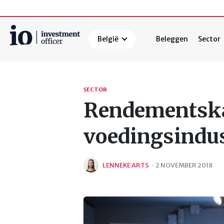
België
Beleggen
Sector
Zoeken
SECTOR
Rendementsk
voedingsindus
LENNEKE ARTS
·
2 NOVEMBER 2018