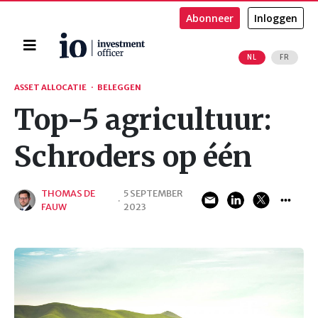
Abonneer
Inloggen
Home
NL
FR
Zoeken
ASSET ALLOCATIE
·
BELEGGEN
Top-5 agricultuur:
Schroders op één
THOMAS DE
5 SEPTEMBER
·
FAUW
2023