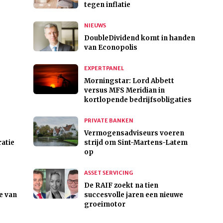
tegen inflatie
NIEUWS
DoubleDividend komt in handen
van Econopolis
EXPERTPANEL
Morningstar: Lord Abbett
versus MFS Meridian in
kortlopende bedrijfsobligaties
PRIVATE BANKEN
Vermogensadviseurs voeren
atie
strijd om Sint-Martens-Latem
op
ASSET SERVICING
De RAIF zoekt na tien
e van
succesvolle jaren een nieuwe
groeimotor