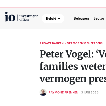
België
Beleggen
Sector
Zoeken
PRIVATE BANKEN
·
VERMOGENSBEHEERDERS
Peter Vogel: 
families wete
vermogen pres
RAYMOND FRENKEN
·
3 JUNI 2026