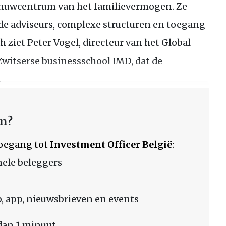
zenuwcentrum van het familievermogen. Ze
de adviseurs, complexe structuren en toegang
h ziet Peter Vogel, directeur van het Global
Zwitserse businessschool IMD, dat de
.
en?
 toegang tot
Investment Officer België
:
nele beleggers
 app, nieuwsbrieven en events
dan 1 minuut.