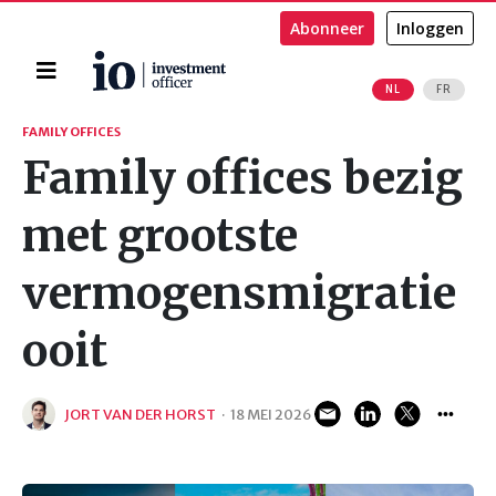
Abonneer
Inloggen
Home
NL
FR
Zoeken
FAMILY OFFICES
Family offices bezig
met grootste
vermogensmigratie
ooit
JORT VAN DER HORST
·
18 MEI 2026