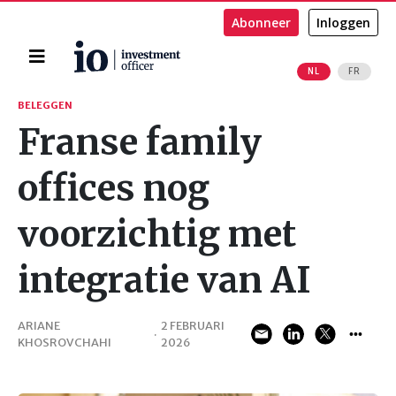
Abonneer
Inloggen
Home
NL
FR
Zoeken
BELEGGEN
Franse family
offices nog
voorzichtig met
integratie van AI
ARIANE
2 FEBRUARI
·
KHOSROVCHAHI
2026