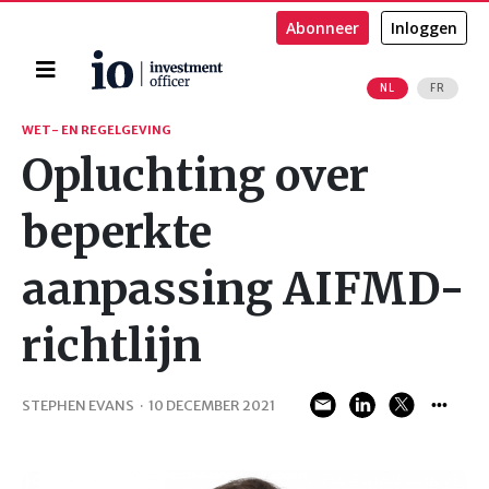
Abonneer
Inloggen
Home
NL
FR
Zoeken
WET- EN REGELGEVING
Opluchting over
beperkte
aanpassing AIFMD-
richtlijn
STEPHEN EVANS
·
10 DECEMBER 2021