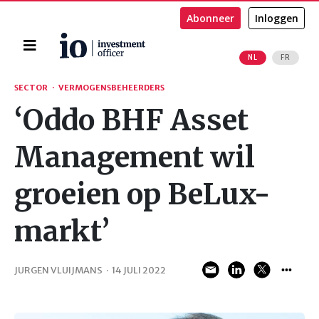
Abonneer
Inloggen
Home
NL
FR
Zoeken
SECTOR
·
VERMOGENSBEHEERDERS
‘Oddo BHF Asset
Management wil
groeien op BeLux-
markt’
JURGEN VLUIJMANS
·
14 JULI 2022