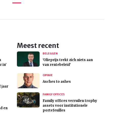
Meest recent
BELEGGEN
n
'Olieprijs trekt zich niets aan
 in’
van rentebeleid'
OPINIE
Asches to ashes
 jaar
FAMILY OFFICES
Family offices verruilen trophy
assets voor institutionele
d en
portefeuilles