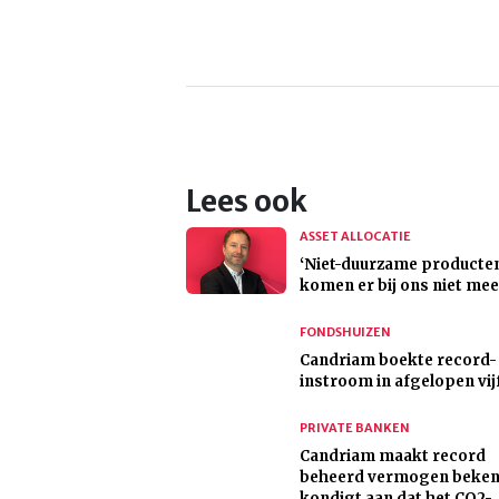
Lees ook
ASSET ALLOCATIE
‘Niet-duurzame producte
komen er bij ons niet meer
FONDSHUIZEN
Candriam boekte record-
instroom in afgelopen vijf
PRIVATE BANKEN
Candriam maakt record
beheerd vermogen beken
kondigt aan dat het CO2-