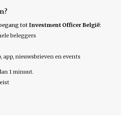
en?
 toegang tot
Investment Officer België
:
nele beleggers
 app, nieuwsbrieven en events
dan 1 minuut.
eist