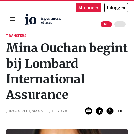
Abonneer
Inloggen
Home
NL
FR
Zoeken
TRANSFERS
Mina Ouchan begint
bij Lombard
International
Assurance
JURGEN VLUIJMANS
·
1 JULI 2020