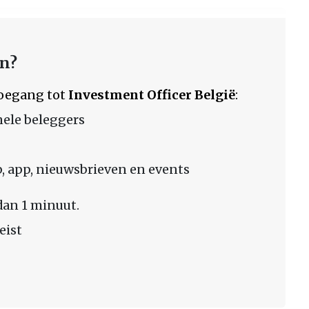
en?
 toegang tot
Investment Officer België
:
nele beleggers
 app, nieuwsbrieven en events
dan 1 minuut.
eist