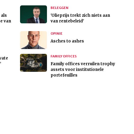
BELEGGEN
 als
'Olieprijs trekt zich niets aan
e van
van rentebeleid'
OPINIE
Asches to ashes
FAMILY OFFICES
ivate
’
Family offices verruilen trophy
assets voor institutionele
portefeuilles