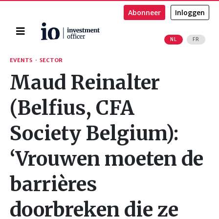
Abonneer
Inloggen
Home
NL
FR
Zoeken
EVENTS
·
SECTOR
Maud Reinalter
(Belfius, CFA
Society Belgium):
‘Vrouwen moeten de
barrières
doorbreken die ze