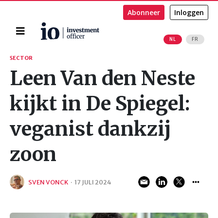
Abonneer
Inloggen
Home
NL
FR
Zoeken
SECTOR
Leen Van den Neste
kijkt in De Spiegel:
veganist dankzij
zoon
SVEN VONCK
·
17 JULI 2024