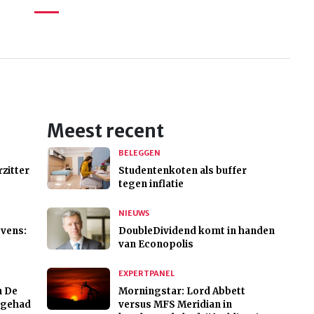
Meest recent
BELEGGEN
zitter
Studentenkoten als buffer
tegen inflatie
NIEUWS
evens:
DoubleDividend komt in handen
van Econopolis
EXPERTPANEL
n De
Morningstar: Lord Abbett
n gehad
versus MFS Meridian in