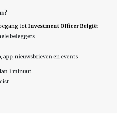
en?
 toegang tot
Investment Officer België
:
nele beleggers
 app, nieuwsbrieven en events
dan 1 minuut.
eist