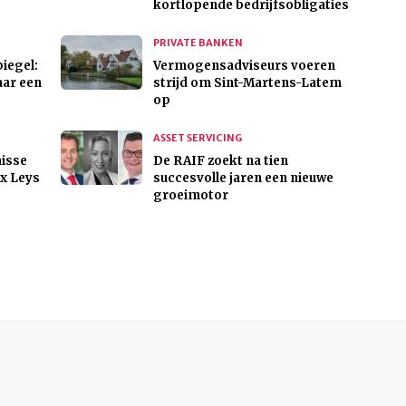
kortlopende bedrijfsobligaties
PRIVATE BANKEN
piegel:
Vermogensadviseurs voeren
aar een
strijd om Sint-Martens-Latem
op
ASSET SERVICING
isse
De RAIF zoekt na tien
x Leys
succesvolle jaren een nieuwe
groeimotor