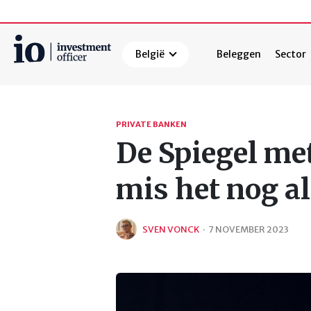
België
Beleggen
Sector
Zoeken
PRIVATE BANKEN
De Spiegel me
mis het nog alt
SVEN VONCK
·
7 NOVEMBER 2023