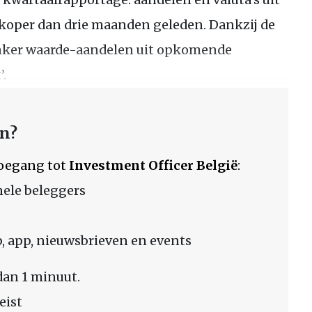
oper dan drie maanden geleden. Dankzij de
nker waarde-aandelen uit opkomende
’.
en?
 toegang tot
Investment Officer België
:
nele beleggers
 app, nieuwsbrieven en events
dan 1 minuut.
eist