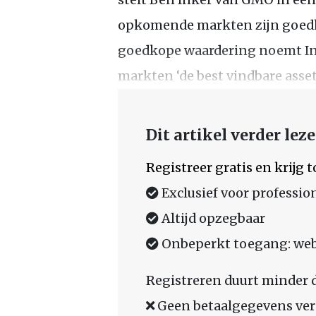
opkomende markten zijn goedk
goedkope waardering noemt I
markten ‘de best vindbare asset
Dit artikel verder lez
Registreer gratis en krijg
Exclusief voor professio
Altijd opzegbaar
Onbeperkt toegang: web,
Registreren duurt minder 
Geen betaalgegevens ver