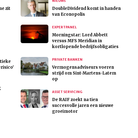
NIEUWS
e zit
DoubleDividend komt in handen
van Econopolis
EXPERTPANEL
Morningstar: Lord Abbett
versus MFS Meridian in
kortlopende bedrijfsobligaties
PRIVATE BANKEN
tieke
erisico’
Vermogensadviseurs voeren
strijd om Sint-Martens-Latem
op
g
ASSET SERVICING
De RAIF zoekt na tien
succesvolle jaren een nieuwe
groeimotor