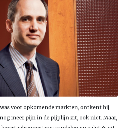
l was voor opkomende markten, ontkent hij
nog meer pijn in de pijplijn zit, ook niet. Maar,
 kwartaalrapportage: aandelen en valuta’s uit