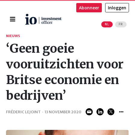
Abonneer
Inloggen
Home
NL
FR
Zoeken
NIEUWS
‘Geen goeie
vooruitzichten voor
Britse economie en
bedrijven’
FRÉDERIC LEJOINT
·
13 NOVEMBER 2020