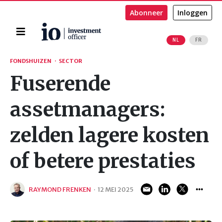
Abonneer
Inloggen
Home
NL
FR
Zoeken
FONDSHUIZEN
·
SECTOR
Fuserende
assetmanagers:
zelden lagere kosten
of betere prestaties
RAYMOND FRENKEN
·
12 MEI 2025