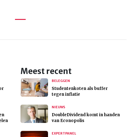
Meest recent
BELEGGEN
or
Studentenkoten als buffer
tegen inflatie
NIEUWS
en
DoubleDividend komt in handen
elen
van Econopolis
EXPERTPANEL