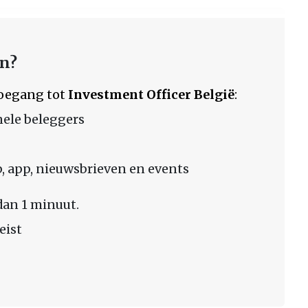
en?
 toegang tot
Investment Officer België
:
nele beleggers
 app, nieuwsbrieven en events
dan 1 minuut.
eist