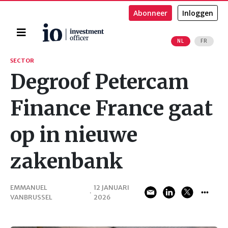
Abonneer
Inloggen
Home
NL
FR
Zoeken
SECTOR
Degroof Petercam
Finance France gaat
op in nieuwe
zakenbank
EMMANUEL
12 JANUARI
·
VANBRUSSEL
2026