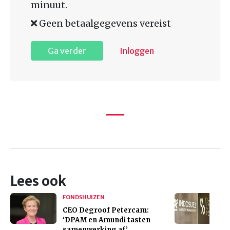
minuut.
Geen betaalgegevens vereist
Ga verder
Inloggen
Lees ook
FONDSHUIZEN
CEO Degroof Petercam:
‘DPAM en Amundi tasten
samenwerking af’