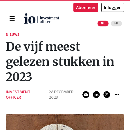
Abonneer
Inloggen
Home
NL
FR
Zoeken
NIEUWS
De vijf meest
gelezen stukken in
2023
INVESTMENT
28 DECEMBER
·
OFFICER
2023