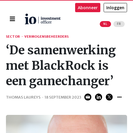
Abonneer
Inloggen
Home
NL
FR
Zoeken
SECTOR
·
VERMOGENSBEHEERDERS
‘De samenwerking
met BlackRock is
een gamechanger’
THOMAS LAUREYS
·
18 SEPTEMBER 2023