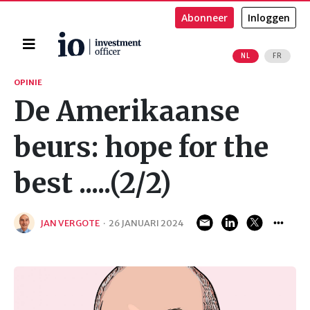
Abonneer
Inloggen
Home
NL
FR
Zoeken
OPINIE
De Amerikaanse
beurs: hope for the
best .....(2/2)
JAN VERGOTE
·
26 JANUARI 2024