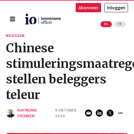
Abonneer
Inloggen
Home
NL
FR
Zoeken
BELEGGEN
Chinese
stimuleringsmaatreg
stellen beleggers
teleur
RAYMOND
9 OKTOBER
·
FRENKEN
2024