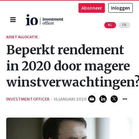
Abonneer
Inloggen
Home
NL
FR
Zoeken
ASSET ALLOCATIE
Beperkt rendement
in 2020 door magere
winstverwachtingen
INVESTMENT OFFICER
·
16 JANUARI 2020