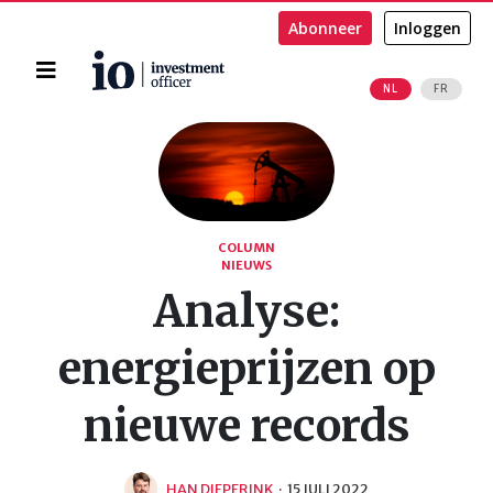
Abonneer
Inloggen
Home
NL
FR
Zoeken
COLUMN
NIEUWS
Analyse:
energieprijzen op
nieuwe records
HAN DIEPERINK
·
15 JULI 2022