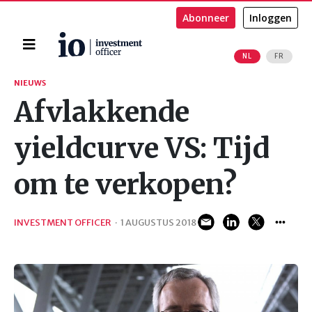
Abonneer
Inloggen
Home
NL
FR
Zoeken
NIEUWS
Afvlakkende
yieldcurve VS: Tijd
om te verkopen?
INVESTMENT OFFICER
·
1 AUGUSTUS 2018