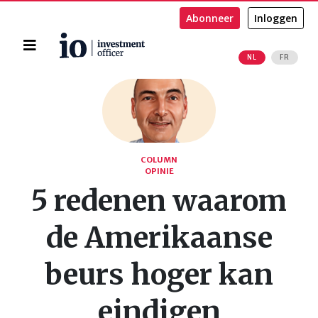
Abonneer
Inloggen
Home
NL
FR
Zoeken
COLUMN
OPINIE
5 redenen waarom
de Amerikaanse
beurs hoger kan
eindigen