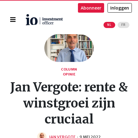
Abonneer
Inloggen
Home
NL
FR
Zoeken
COLUMN
OPINIE
Jan Vergote: rente &
winstgroei zijn
cruciaal
JAN VERGOTE
·
9 MEI 2022