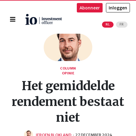
Abonneer
Inloggen
Home
NL
FR
Zoeken
COLUMN
OPINIE
Het gemiddelde
rendement bestaat
niet
JEROEN BLOKLAND
·
27 DECEMBER 2024