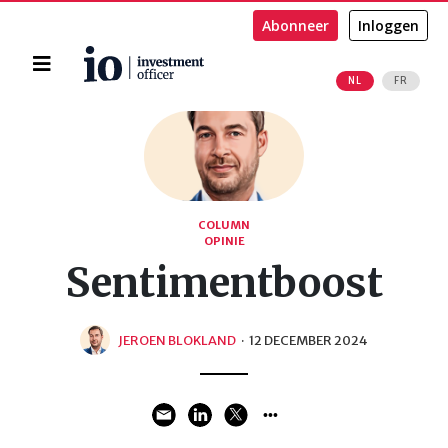
Abonneer
Inloggen
Home
NL
FR
Zoeken
COLUMN
OPINIE
Sentimentboost
JEROEN BLOKLAND
·
12 DECEMBER 2024