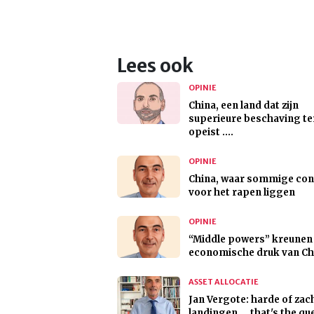
Lees ook
OPINIE
China, een land dat zijn
superieure beschaving t
opeist ....
OPINIE
China, waar sommige con
voor het rapen liggen
OPINIE
“Middle powers” kreunen
economische druk van Ch
ASSET ALLOCATIE
Jan Vergote: harde of zac
landingen ... that's the qu