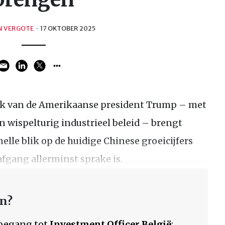
N VERGOTE
·
17 OKTOBER 2025
iek van de Amerikaanse president Trump – met
n wispelturig industrieel beleid – brengt
elle blik op de huidige Chinese groeicijfers
fgang allerminst sprake is.
en?
 toegang tot
Investment Officer België
: