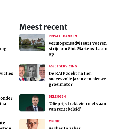
Meest recent
PRIVATE BANKEN
Vermogensadviseurs voeren
erug
strijd om Sint-Martens-Latem
op
ASSET SERVICING
victies
De RAIF zoekt na tien
succesvolle jaren een nieuwe
groeimotor
BELEGGEN
 onder
ina
'Olieprijs trekt zich niets aan
van rentebeleid'
OPINIE
hte
estion
Asches to ashes