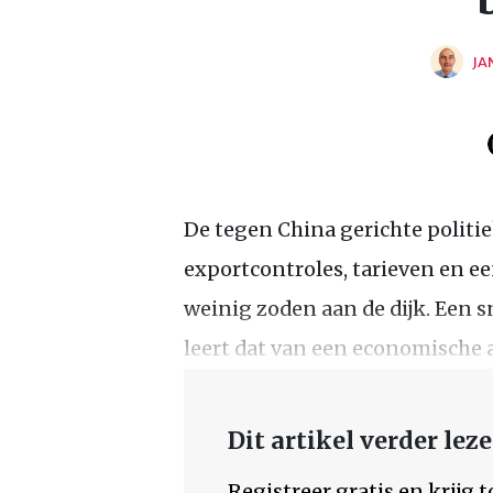
JA
De tegen China gerichte polit
exportcontroles, tarieven en ee
weinig zoden aan de dijk. Een sn
leert dat van een economische a
Dit artikel verder lez
Registreer gratis en krijg