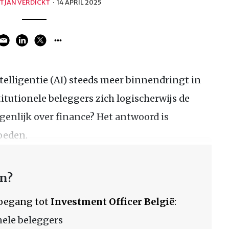
TJAN VERDICKT
·
14 APRIL 2025
ntelligentie (AI) steeds meer binnendringt in
stitutionele beleggers zich logischerwijs de
genlijk over finance? Het antwoord is
oeden.
en?
 toegang tot
Investment Officer België
:
nele beleggers