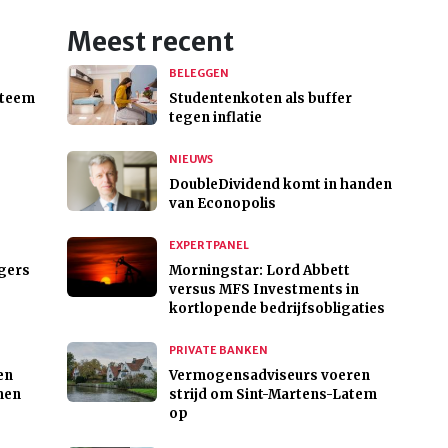
Meest recent
BELEGGEN
steem
Studentenkoten als buffer
tegen inflatie
NIEUWS
DoubleDividend komt in handen
van Econopolis
EXPERTPANEL
ggers
Morningstar: Lord Abbett
versus MFS Investments in
kortlopende bedrijfsobligaties
PRIVATE BANKEN
en
Vermogensadviseurs voeren
men
strijd om Sint-Martens-Latem
op