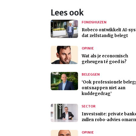
Lees ook
FONDSHUIZEN
Robeco ontwikkelt AI-sy
dat zelfstandig belegt
OPINIE
Wat als je economisch
geheugen té goed is?
BELEGGEN
‘Ook professionele bele
ontsnappen niet aan
kuddegedrag’
SECTOR
Investsuite: private bank
zullen robo-advies omar
OPINIE