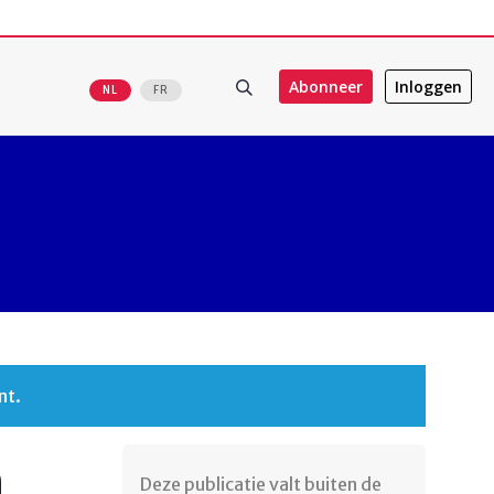
Abonneer
Inloggen
NL
FR
nt.
n
Deze publicatie valt buiten de