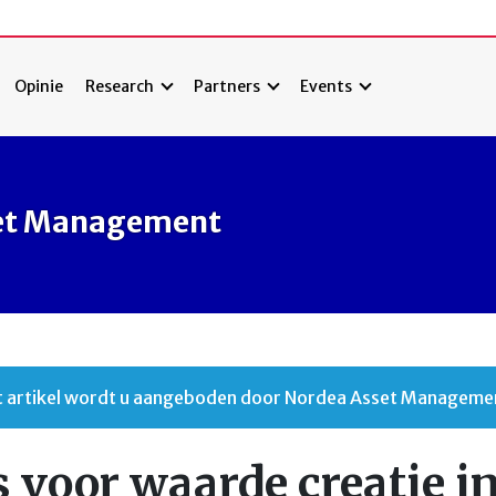
Opinie
Research
Partners
Events
et Management
t artikel wordt u aangeboden door Nordea Asset Manageme
 voor waarde creatie i