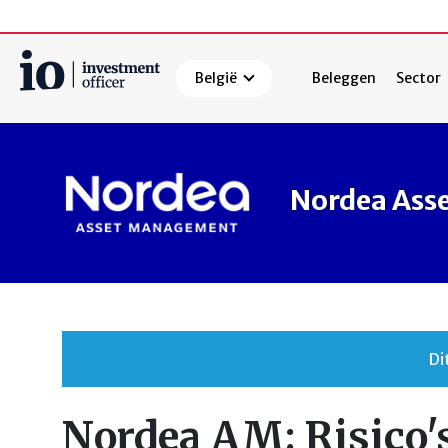
België
Beleggen
Sector
Zoeken
Nordea Ass
Di
Nordea AM: Risico's