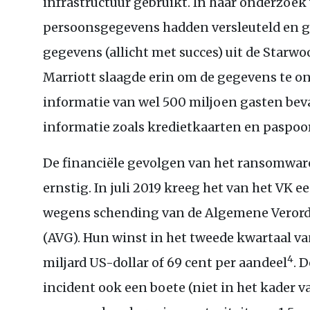
infrastructuur gebruikt. In haar onderzoek
persoonsgegevens hadden versleuteld en g
gegevens (allicht met succes) uit de Starw
Marriott slaagde erin om de gegevens te on
informatie van wel 500 miljoen gasten bev
informatie zoals kredietkaarten en paspo
De financiële gevolgen van het ransomwar
ernstig. In juli 2019 kreeg het van het
VK
ee
wegens schending van de Algemene Vero
(
AVG
). Hun winst in het tweede kwartaal v
4
miljard
US
-dollar of 69 cent per aandeel
. 
incident ook een boete (niet in het kader 