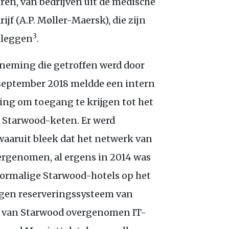
oren, van bedrijven uit de medische
ijf (
A.P.
Møller-Maersk), die zijn
3
lleggen
.
rneming die getroffen werd door
 september 2018 meldde een intern
ng om toegang te krijgen tot het
 Starwood-keten. Er werd
aaruit bleek dat het netwerk van
vergenomen, al ergens in 2014 was
oormalige Starwood-hotels op het
igen reserveringssysteem van
de van Starwood overgenomen
IT
-