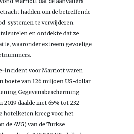
 vond Marriott dat de aanvallers
etracht hadden om de betreffende
ood-systemen te verwijderen.
tsleutelen en ontdekte dat ze
atte, waaronder extreem gevoelige
ortnummers.
e-incident voor Marriott waren
n boete van 126 miljoen
US
-dollar
rdening Gegevensbescherming
an 2019 daalde met 65% tot 232
De hotelketen kreeg voor het
van de
AVG
) van de Turkse