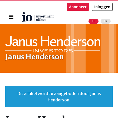
Abonneer
Inloggen
Home
NL
FR
Zoeken
Janus Henderson
Dit artikel wordt u aangeboden door Janus
Henderson.