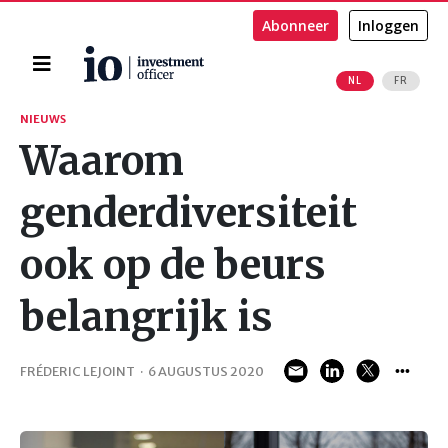
Abonneer
Inloggen
Home
NL
FR
Zoeken
NIEUWS
Waarom
genderdiversiteit
ook op de beurs
belangrijk is
FRÉDERIC LEJOINT
·
6 AUGUSTUS 2020