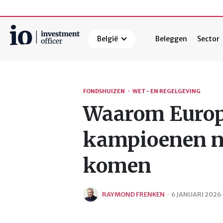
België
Beleggen
Sector
Zoeken
FONDSHUIZEN
·
WET- EN REGELGEVING
Waarom Europe
kampioenen ni
komen
RAYMOND FRENKEN
·
6 JANUARI 2026