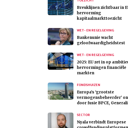
TOEZICHT
Breuklijnen zichtbaar in 
hervorming
kapitaalmarkttoezicht
WET- EN REGELGEVING
Bankenunie wacht
geloofwaardigheidstest
WET- EN REGELGEVING
2025: EU zet in op ambitie
hervormingen financiële
markten
FONDSHUIZEN
Europa’s ‘grootste
vermogensbeheerder’ on
door fusie BPCE, Generali
SECTOR
Nyala verbindt Europese
crowdfundingplatformen