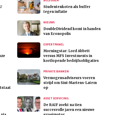
BELEGGEN
EU
Studentenkoten als buffer
tegen inflatie
NIEUWS
DoubleDividend komt in handen
van Econopolis
EXPERTPANEL
Morningstar: Lord Abbett
uze
versus MFS Investments in
kortlopende bedrijfsobligaties
PRIVATE BANKEN
Vermogensadviseurs voeren
strijd om Sint-Martens-Latem
tstaat
op
ASSET SERVICING
De RAIF zoekt na tien
succesvolle jaren een nieuwe
 via
groeimotor