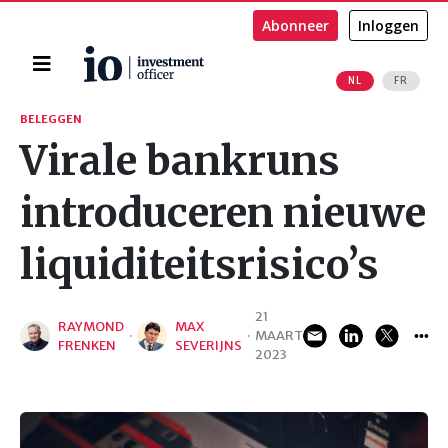
Abonneer
Inloggen
Home
NL
FR
Zoeken
BELEGGEN
Virale bankruns
introduceren nieuwe
liquiditeitsrisico’s
21
RAYMOND
MAX
·
·
MAART
FRENKEN
SEVERIJNS
2023