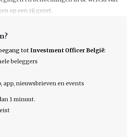
n op een rij gezet.
en?
 toegang tot
Investment Officer België
:
nele beleggers
 app, nieuwsbrieven en events
dan 1 minuut.
eist