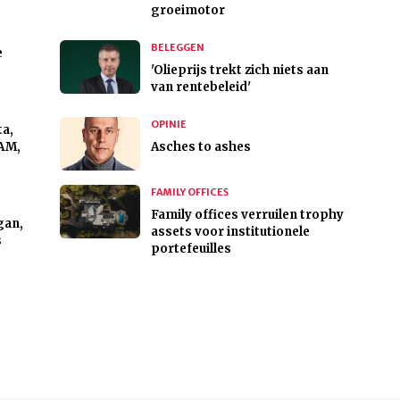
groeimotor
BELEGGEN
e
'Olieprijs trekt zich niets aan
van rentebeleid'
OPINIE
ta,
PAM,
Asches to ashes
FAMILY OFFICES
Family offices verruilen trophy
gan,
assets voor institutionele
s
portefeuilles