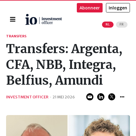
Abonneer
Inloggen
Home
NL
FR
Zoeken
TRANSFERS
Transfers: Argenta,
CFA, NBB, Integra,
Belfius, Amundi
INVESTMENT OFFICER
·
21 MEI 2026