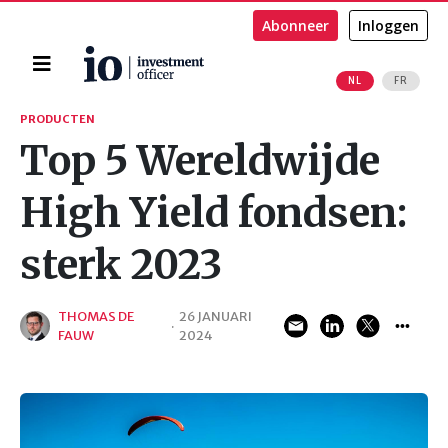
Abonneer
Inloggen
Home
NL
FR
Zoeken
PRODUCTEN
Top 5 Wereldwijde
High Yield fondsen:
sterk 2023
THOMAS DE
26 JANUARI
·
FAUW
2024