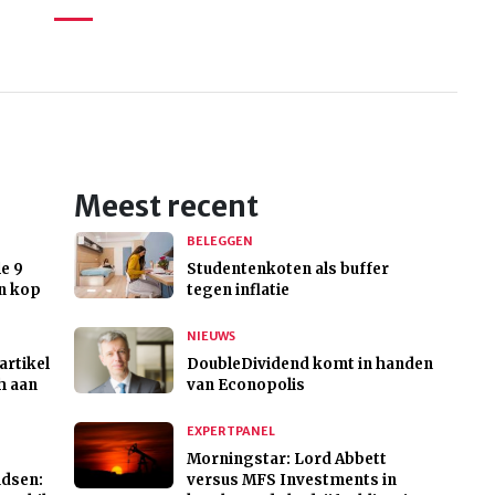
Meest recent
BELEGGEN
e 9
Studentenkoten als buffer
n kop
tegen inflatie
NIEUWS
artikel
DoubleDividend komt in handen
h aan
van Econopolis
EXPERTPANEL
Morningstar: Lord Abbett
ndsen:
versus MFS Investments in