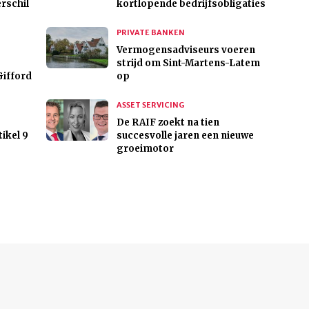
rschil
kortlopende bedrijfsobligaties
PRIVATE BANKEN
Vermogensadviseurs voeren
strijd om Sint-Martens-Latem
Gifford
op
ASSET SERVICING
De RAIF zoekt na tien
tikel 9
succesvolle jaren een nieuwe
groeimotor