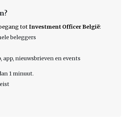
en?
 toegang tot
Investment Officer België
:
nele beleggers
 app, nieuwsbrieven en events
dan 1 minuut.
eist