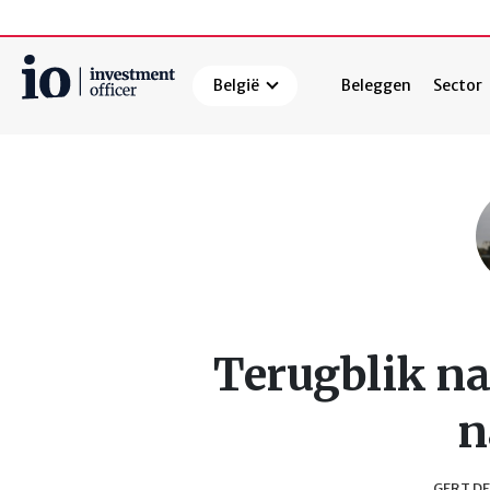
België
Beleggen
Sector
Zoeken
Terugblik na
n
GERT D