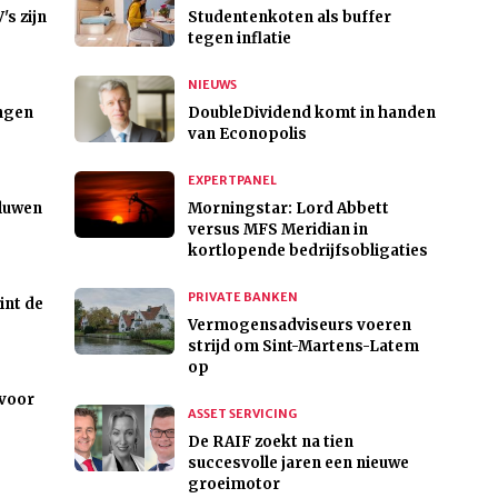
s zijn
Studentenkoten als buffer
tegen inflatie
NIEUWS
ingen
DoubleDividend komt in handen
van Econopolis
EXPERTPANEL
aluwen
Morningstar: Lord Abbett
versus MFS Meridian in
kortlopende bedrijfsobligaties
PRIVATE BANKEN
int de
Vermogensadviseurs voeren
strijd om Sint-Martens-Latem
op
 voor
ASSET SERVICING
De RAIF zoekt na tien
succesvolle jaren een nieuwe
groeimotor