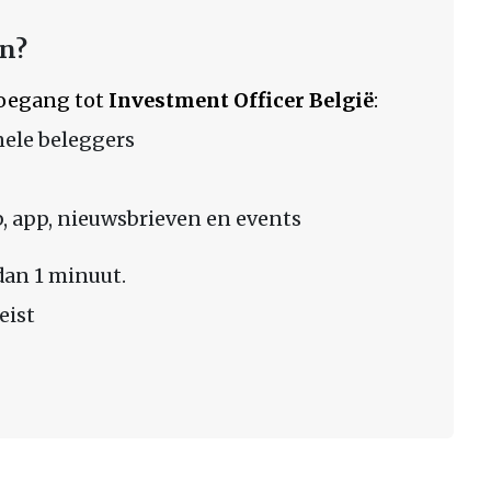
en?
 toegang tot
Investment Officer België
:
nele beleggers
 app, nieuwsbrieven en events
dan 1 minuut.
eist