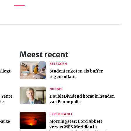
Meest recent
BELEGGEN
vliegt
Studentenkoten als buffer
tegen inflatie
NIEUWS
 rente
DoubleDividend komt in handen
ie
van Econopolis
EXPERTPANEL
pauze
Morningstar: Lord Abbett
versus MFS Meridian in