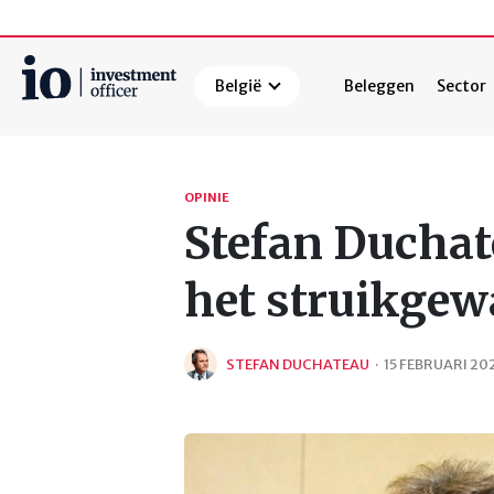
België
Beleggen
Sector
Zoeken
OPINIE
Stefan Duchate
het struikgew
STEFAN DUCHATEAU
·
15 FEBRUARI 20