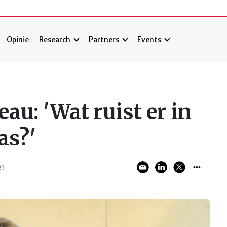
Opinie
Research
Partners
Events
au: 'Wat ruist er in
as?'
21