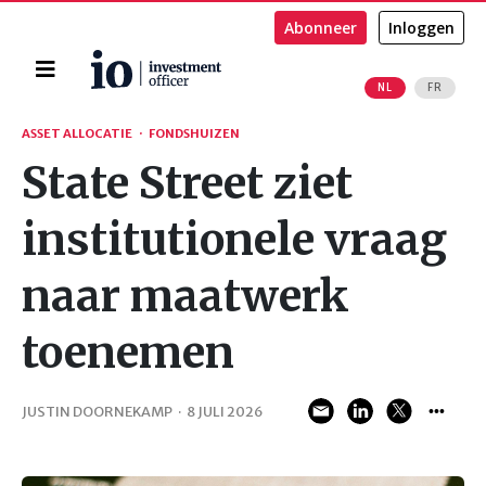
Abonneer
Inloggen
Home
NL
FR
Zoeken
ASSET ALLOCATIE
·
FONDSHUIZEN
State Street ziet
institutionele vraag
naar maatwerk
toenemen
JUSTIN DOORNEKAMP
·
8 JULI 2026