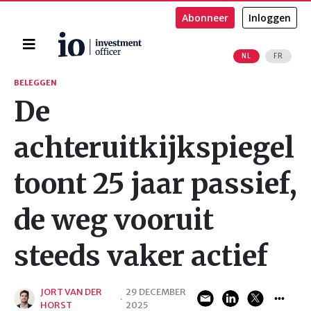
Abonneer
Inloggen
Home
NL
FR
Zoeken
BELEGGEN
De
achteruitkijkspiegel
toont 25 jaar passief,
de weg vooruit
steeds vaker actief
JORT VAN DER
29 DECEMBER
·
HORST
2025