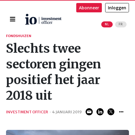
Abonneer
Inloggen
Home
NL
FR
Zoeken
FONDSHUIZEN
Slechts twee
sectoren gingen
positief het jaar
2018 uit
INVESTMENT OFFICER
·
4 JANUARI 2019