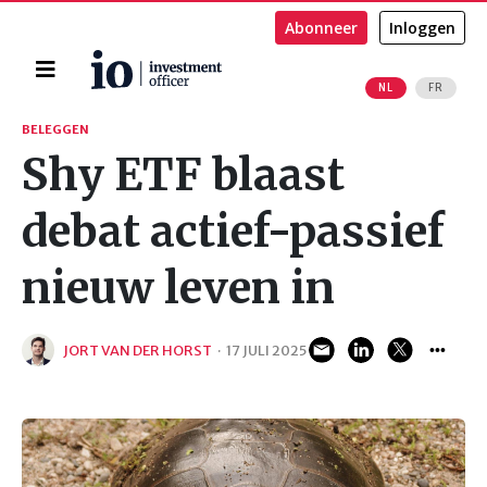
Abonneer
Inloggen
Home
NL
FR
Zoeken
BELEGGEN
Shy ETF blaast
debat actief-passief
nieuw leven in
JORT VAN DER HORST
·
17 JULI 2025